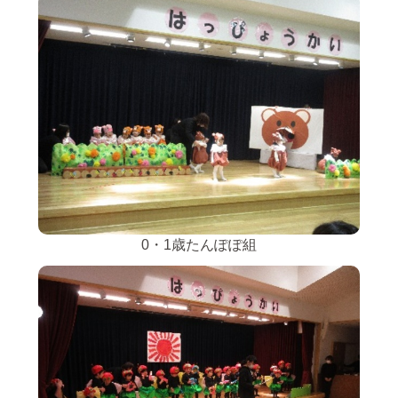
0・1歳たんぽぽ組