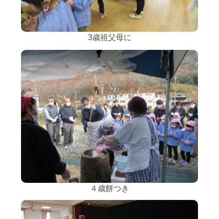
3歳祖父母に
４歳餅つき