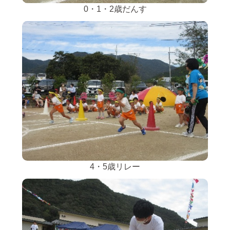
0・1・2歳だんす
4・5歳リレー