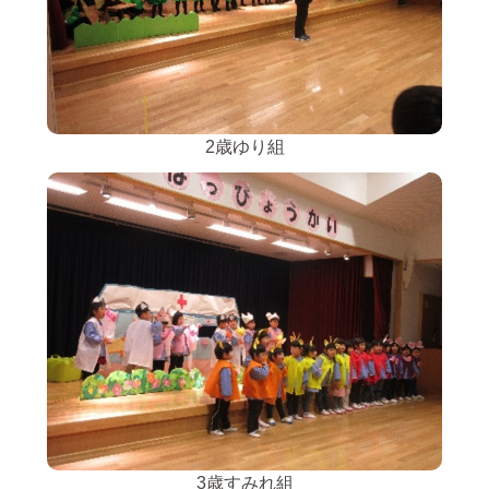
2歳ゆり組
3歳すみれ組