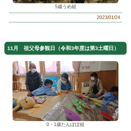
5歳うめ組
2023/01/24
11月 祖父母参観日（令和3年度は第3土曜日）
0・1歳たんぽぽ組