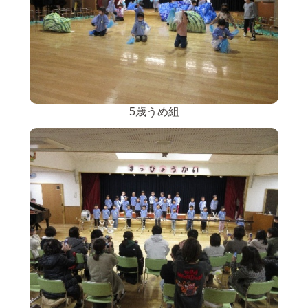
5歳うめ組