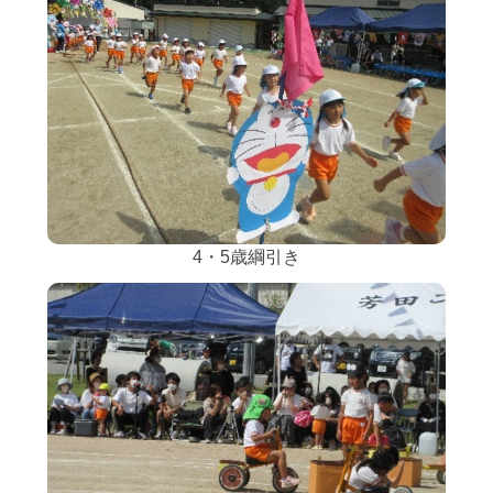
4・5歳綱引き